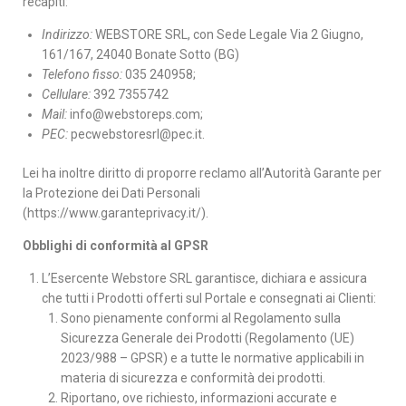
recapiti:
Indirizzo:
WEBSTORE SRL, con Sede Legale Via 2 Giugno,
161/167, 24040 Bonate Sotto (BG)
Telefono fisso:
035 240958;
Cellulare:
392 7355742
Mail:
info@webstoreps.com
;
PEC:
pecwebstoresrl@pec.it
.
Lei ha inoltre diritto di proporre reclamo all’Autorità Garante per
la Protezione dei Dati Personali
(https://www.garanteprivacy.it/).
Obblighi di conformità al GPSR
L’Esercente Webstore SRL garantisce, dichiara e assicura
che tutti i Prodotti offerti sul Portale e consegnati ai Clienti:
Sono pienamente conformi al Regolamento sulla
Sicurezza Generale dei Prodotti (Regolamento (UE)
2023/988 – GPSR) e a tutte le normative applicabili in
materia di sicurezza e conformità dei prodotti.
Riportano, ove richiesto, informazioni accurate e