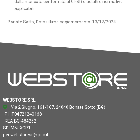
dalla mancata conformità al GPSR o ad altre normative
applicabili.
Bonate Sotto, Data ultimo aggiornamento: 13/12/2024
WEBSTORE SRL
Via 2 Giugno, 161/167, 24040 Bonate Sotto (BG)
P.I. IT04721240168
REA BG-484262
SDI M5UXCR1
pecwebstoresrl@pec.it