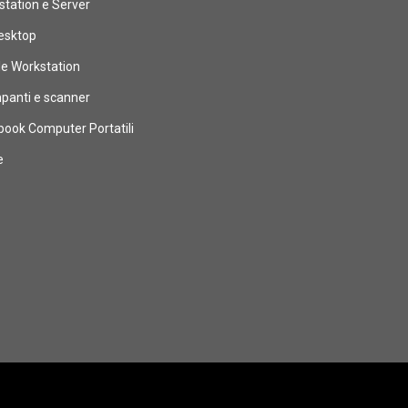
tation e Server
esktop
le Workstation
panti e scanner
book Computer Portatili
e