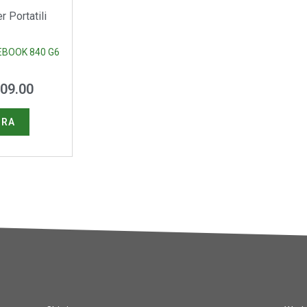
 Portatili
EBOOK 840 G6
09.00
URA