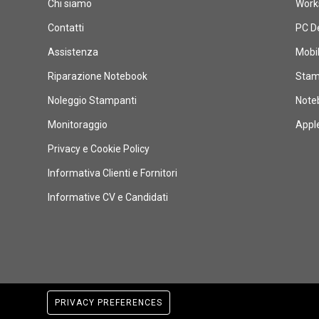
Chi siamo
Works
Contatti
PC D
Assistenza
Mobi
Riparazione Notebook
Stam
Noleggio Stampanti
Note
Monitoraggio
Appl
Privacy e Cookie Policy
Informativa Clienti e Fornitori
Informative CV e Candidati
PRIVACY PREFERENCES