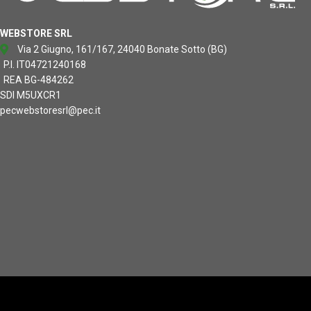
WEBSTORE SRL
Via 2 Giugno, 161/167, 24040 Bonate Sotto (BG)
P.I. IT04721240168
REA BG-484262
SDI M5UXCR1
pecwebstoresrl@pec.it