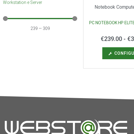
Workstation e Server
Notebook Computer
PC NOTEBOOK HP ELIT
239
—
309
€
239.00
-
€
3
CONFIG