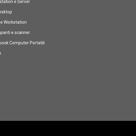
tation e Server
esktop
le Workstation
panti e scanner
book Computer Portatili
e