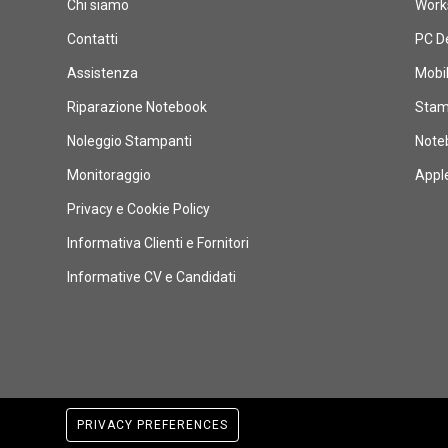
Chi siamo
Works
Contatti
PC D
Assistenza
Mobi
Riparazione Notebook
Stam
Noleggio Stampanti
Note
Monitoraggio
Appl
Privacy e Cookie Policy
Informativa Clienti e Fornitori
Informative CV e Candidati
PRIVACY PREFERENCES