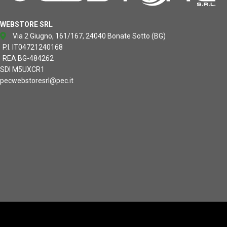
WEBSTORE SRL
Via 2 Giugno, 161/167, 24040 Bonate Sotto (BG)
P.I. IT04721240168
REA BG-484262
SDI M5UXCR1
pecwebstoresrl@pec.it