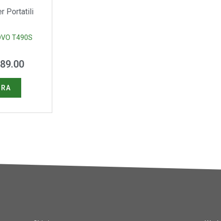
 Portatili
OVO T490S
89.00
URA