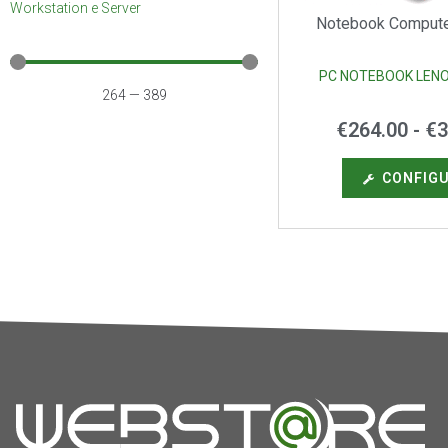
Workstation e Server
Notebook Computer
PC NOTEBOOK LEN
264
—
389
€
264.00
-
€
3
CONFIG