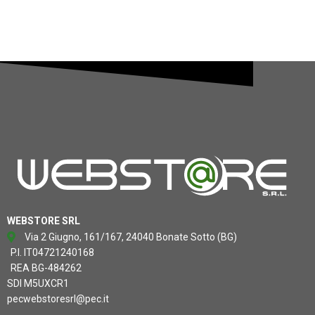
WEBSTORE SRL
Via 2 Giugno, 161/167, 24040 Bonate Sotto (BG)
P.I. IT04721240168
REA BG-484262
SDI M5UXCR1
pecwebstoresrl@pec.it