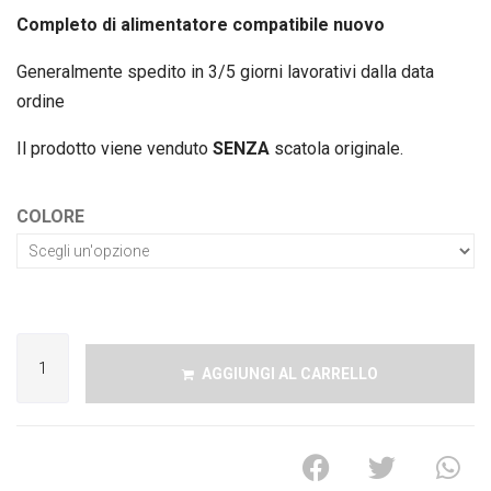
Completo di alimentatore compatibile nuovo
Generalmente spedito in 3/5 giorni lavorativi dalla data
ordine
Il prodotto viene venduto
SENZA
scatola originale.
COLORE
AGGIUNGI AL CARRELLO
A
l
t
e