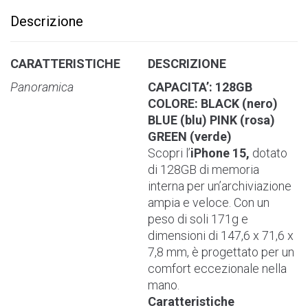
r
Descrizione
n
a
t
CARATTERISTICHE
DESCRIZIONE
i
Panoramica
CAPACITA’: 128GB
v
COLORE: BLACK (nero)
e
BLUE (blu) PINK (rosa)
:
GREEN (verde)
Scopri l’
iPhone 15,
dotato
di 128GB di memoria
interna per un’archiviazione
ampia e veloce. Con un
peso di soli 171g e
dimensioni di 147,6 x 71,6 x
7,8 mm, è progettato per un
comfort eccezionale nella
mano.
Caratteristiche