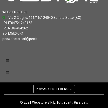
WEBSTORE SRL
Via 2 Giugno, 161/167, 24040 Bonate Sotto (BG)
P.I. IT04721240168
REA BG-484262
SDI M5UXCR1
pecwebstoresrl@pec.it
PRIVACY PREFERENCES
© 2021 Webstore S.R.L. Tutti i diritti Riservati.