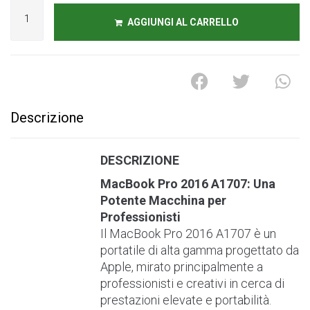
A
l
AGGIUNGI AL CARRELLO
t
e
r
n
a
t
Descrizione
i
v
e
DESCRIZIONE
:
MacBook Pro 2016 A1707: Una
Potente Macchina per
Professionisti
Il MacBook Pro 2016 A1707 è un
portatile di alta gamma progettato da
Apple, mirato principalmente a
professionisti e creativi in cerca di
prestazioni elevate e portabilità.