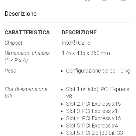
e
r
Descrizione
n
a
t
CARATTERISTICA
DESCRIZIONE
i
Chipset
Intel® C216
v
e
Dimensioni chassis
175 x 435 x 360 mm
:
(L x P x A)
Peso
Configurazione tipica: 10 kg
Slot di espansione
Slot 1 (in alto): PCI Express
I/O
x8
Slot 2: PCI Express x16
Slot 3: PCI Express x1
Slot 4: PCI Express x16
Slot 5: PCI Express x4
Slot 5: PCI 2.3 (32 bit, 33