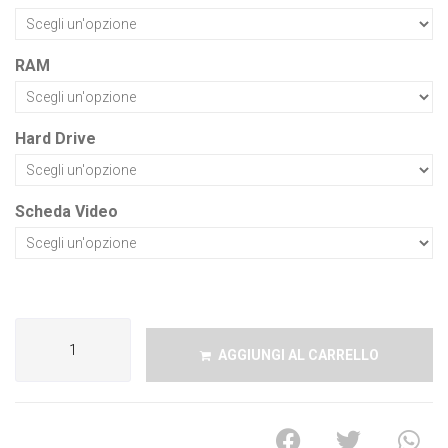
RAM
Hard Drive
Scheda Video
AGGIUNGI AL CARRELLO
A
l
t