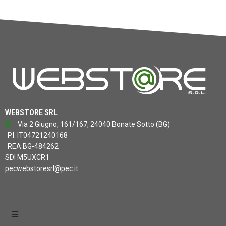
WEBSTORE SRL
Via 2 Giugno, 161/167, 24040 Bonate Sotto (BG)
P.I. IT04721240168
REA BG-484262
SDI M5UXCR1
pecwebstoresrl@pec.it