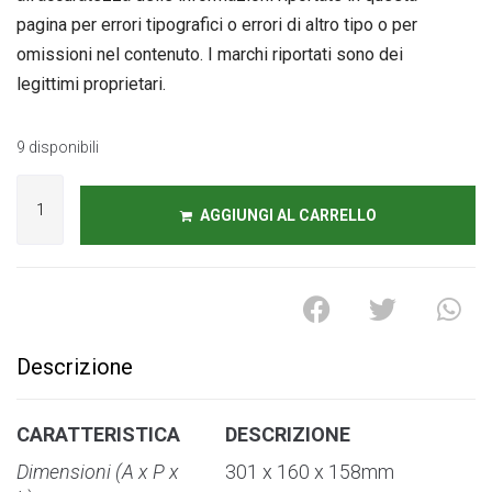
pagina per errori tipografici o errori di altro tipo o per
omissioni nel contenuto. I marchi riportati sono dei
legittimi proprietari.
9 disponibili
A
l
AGGIUNGI AL CARRELLO
t
e
r
n
a
t
Descrizione
i
v
e
CARATTERISTICA
DESCRIZIONE
:
Dimensioni
(A x P x
301 x 160 x 158mm