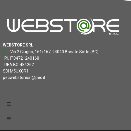
WEBSTORE SRL
Via 2 Giugno, 161/167, 24040 Bonate Sotto (BG)
P.I. IT04721240168
REA BG-484262
SDI M5UXCR1
pecwebstoresrl@pec.it