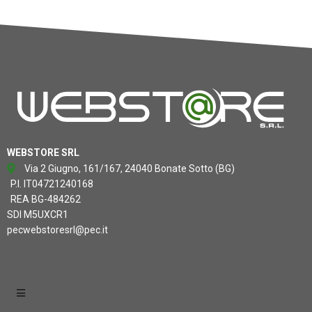
WEBSTORE SRL
Via 2 Giugno, 161/167, 24040 Bonate Sotto (BG)
P.I. IT04721240168
REA BG-484262
SDI M5UXCR1
pecwebstoresrl@pec.it