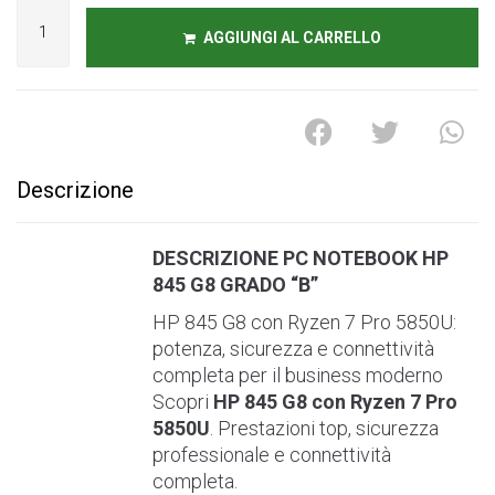
AGGIUNGI AL CARRELLO
A
l
t
e
r
Descrizione
n
a
t
DESCRIZIONE PC NOTEBOOK HP
i
845 G8 GRADO “B”
v
HP 845 G8 con Ryzen 7 Pro 5850U:
e
potenza, sicurezza e connettività
:
completa per il business moderno
Scopri
HP 845 G8 con Ryzen 7 Pro
5850U
. Prestazioni top, sicurezza
professionale e connettività
completa.